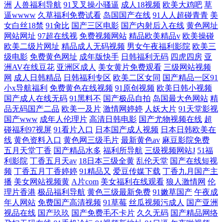
洲
人兽福利导航
91叉叉操小骚逼
成人18视频
欧美大鸡吧
草
逼wwww
久草福利免费试看
岛国国产在线
91人人超碰青青
美
女白丝18禁
91肏比
国产三区电影
国产内射后入在线
黄色网址
网站网址
97超在线视
免费视频网站
精品欧美精品v
欧美操碰
欧美二级片网址
精品成人无码视频
男女午夜福利影院
欧美三
级电影
免费黄色网址
成年版快手
日韩福利无码
四虎四房
亚
洲AV在线豆花
亚洲区成人
美女黄片免费观看
三级网站视频
网
成人日韩精品
日韩福利专区
欧美二区女同
国产精品一区91
小x导航福利
免费黄色在线视频
91原创视频
欧美日韩小视频
国产成人在线无码
91黑料不
国产极品自拍
岛国最大色网站
精
品无码国产二品
欧美一及片
激情网婷婷
人妖大片
91天堂影视
国产www
成年人伦理片
高清日韩电影
国产尤物视频在线
超
碰福利97视屏
91看片入口
日本国产成人视频
日本日韩欧美在
线
黄色资料入口
黄色网三级毛片
最新黄色av
麻豆影院免费
五月天堂丁香
国产精品水多
福利所导航
三级视频网站J
51福
利影院
丁香五月天av
18日本三级全黄
乱伦天堂
国产在线短视
频
丁香五月丁香婷婷
91精品又
爱豆传媒下载
丁香九月国产主
播
美女网站视频黄
A片com
美女福利在线观看
狼人激情网
伦
理片香港
极品福利导航
黄色三级最新免费
91嫩草国产
午夜成
年人网站
免费国产高清视频
91草莓
丝瓜视频污成人
国产亚洲
视品在线
国产玖玖
国产免费毛不卡片
久久无码
国产精品网络