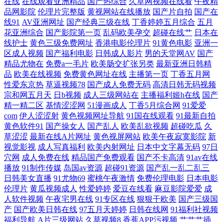
在线
在线观看亚洲精品
国产热综合
久草网视频在线看
午夜精
品网影院
伦理片完整版
黄视网站在线播放
国产片自拍
国产在
豆花午夜 91苹果tv 九一传媒网站入口 香蕉视频18 第一福利导航站 欧美亚
线91
AV亚洲网址
国产经典三级在线
丁香婷婷五月综合
五月
花亚洲综合
国产影院第一页
乱码欧美孕交
超碰在线艹
日本在
洲综合TV 在线观看91网站 韩日欧美三区 三级成人日韩 AV超碰人人干 九
线护士
黄色三级免费网址
香港电影伦理片
91黄色电影
亚洲一
区成人视频
国产福利电影
日韩成人影片
男的天堂网AV
国产
一香蕉视频污 亚州撸撸成人网站 福利视频在线播放 人人看人人摸 91少妇
精品尤物在
免费a一毛片
欧美肠交扩张另类
最新亚洲日韩精
品
欧美在线视频
免费黄色网址在线
主播第一页
丁香五月网
性爱东京热
草逼视频78
国产成人免费无码
高清日韩无码视频
福利 狠狠干狠撸 亚洲不卡一二一 91社区视频网站 成人曰B免费视频 老熟
宗和网五月天
日b视频
成人三级网站在
主播福利姬h在线
国产
精一精二区
基情涩涩网
51漫画成人
丁香5月综合网
91爱爱
女国产 亚洲另类色图 国产浮力第一影院 日韩H网 91网站传媒Tv 激情草草
com
伊人涩涩射
黄色视频网址导航
91国在线观看
91最新自拍
黄色软件91
国产操女人
国产乱人
欧美乱欲视频
超碰吃瓜
久
亚洲无码蜜桃 国产三级在线网站 日美黄色网 国产喷水福利 日本AA片 97
草涩涩
最新在线A片网址
黄色视屏网站
欧美午夜寂寞影院
新
视觉影视
成人写真福利
欧美内射网址
日本中文字幕无码
97日
穴网
成人免费在线
精品国产免费观看
国产不卡高清
91av在线
电影院色 久久精品在这里 91成人视颖 国产视频精品店 色穴穴网 超碰在线
播放
91制作传媒
岛国av资源
超碰91资源
国产乱一乱二乱三
日韩美女直播
91尤物69
蜜桃午夜激情
免费伦理电影
日本电影
青草97 人人操人人插 91网亚洲蜜桃 蜜桃视频网 尤物jk自慰喷水 福利成人
伦理片
黄瓜视频成人
性爱婷婷
爱豆在线看
麻豆影院爱爱
成
人软件视频
午夜宅男在线
91专区在线
狠狠干欧美
国产三级国
产
国产欧美日韩在线
97五月天婷婷
日韩在线网
91福利社视频
在线 日本天堂中文字幕 97美女在线视频 久久国产草 最新资源AV 国产AV
福利导航
A片三级网站
久草视频8
香蕉APP污视频
艹艹艹插