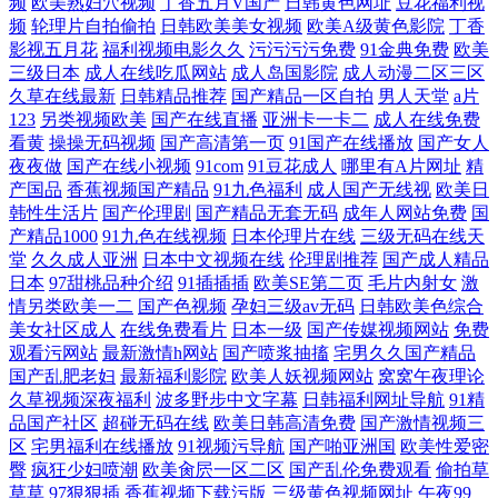
频
欧美熟妇穴视频
丁香五月V国产
日韩黄色网址
豆花福利视
频
轮理片自拍偷拍
日韩欧美美女视频
欧美A级黄色影院
丁香
影视五月花
福利视频电影久久
污污污污免费
91金典免费
欧美
三级日本
成人在线吃瓜网站
成人岛国影院
成人动漫二区三区
久草在线最新
日韩精品推荐
国产精品一区自拍
男人天堂
a片
123
另类视频欧美
国产在线直播
亚洲卡一卡二
成人在线免费
看黄
操操无码视频
国产高清第一页
91国产在线播放
国产女人
夜夜做
国产在线小视频
91com
91豆花成人
哪里有A片网址
精
产国品
香蕉视频国产精品
91九色福利
成人国产无线视
欧美日
韩性生活片
国产伦理剧
国产精品无套无码
成年人网站免费
国
产精品1000
91九色在线视频
日本伦理片在线
三级无码在线天
堂
久久成人亚洲
日本中文视频在线
伦理剧推荐
国产成人精品
日本
97甜桃品种介绍
91插插插
欧美SE第二页
毛片内射女
激
情另类欧美一二
国产色视频
孕妇三级av无码
日韩欧美色综合
美女社区成人
在线免费看片
日本一级
国产传媒视频网站
免费
观看污网站
最新激情h网站
国产喷浆抽搐
宅男久久国产精品
国产乱肥老妇
最新福利影院
欧美人妖视频网站
窝窝午夜理论
久草视频深夜福利
波多野步中文字幕
日韩福利网址导航
91精
品国产社区
超碰无码在线
欧美日韩高清免费
国产激情视频三
区
宅男福利在线播放
91视频污导航
国产啪亚洲国
欧美性爱密
臀
疯狂少妇喷潮
欧美肏屄一区二区
国产乱伦免费观看
偷拍草
草草
97狠狠插
香蕉视频下载污版
三级黄色视频网址
午夜99