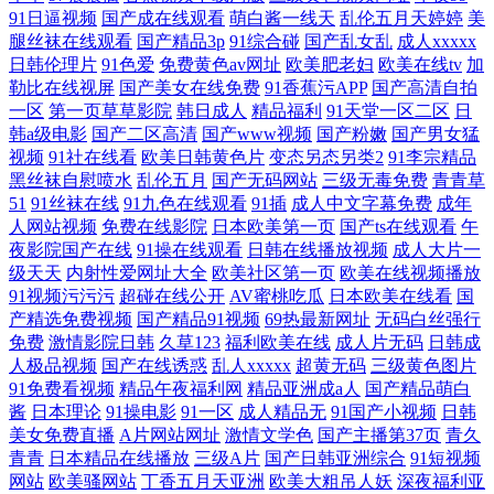
91日逼视频
国产成在线观看
萌白酱一线天
乱伦五月天婷婷
美
腿丝袜在线观看
国产精品3p
91综合碰
国产乱女乱
成人xxxxx
日韩伦理片
91色爱
免费黄色av网址
欧美肥老妇
欧美在线tv
加
勒比在线视屏
国产美女在线免费
91香蕉污APP
国产高清自拍
一区
第一页草草影院
韩日成人
精品福利
91天堂一区二区
日
韩a级电影
国产二区高清
国产www视频
国产粉嫩
国产男女猛
视频
91社在线看
欧美日韩黄色片
变态另态另类2
91李宗精品
黑丝袜自慰喷水
乱伦五月
国产无码网站
三级无毒免费
青青草
51
91丝袜在线
91九色在线观看
91插
成人中文字幕免费
成年
人网站视频
免费在线影院
日本欧美第一页
国产ts在线观看
午
夜影院国产在线
91操在线观看
日韩在线播放视频
成人大片一
级天天
内射性爱网址大全
欧美社区第一页
欧美在线视频播放
91视频污污污
超碰在线公开
AV蜜桃吃瓜
日本欧美在线看
国
产精选免费视频
国产精品91视频
69热最新网址
无码白丝强行
免费
激情影院日韩
久草123
福利欧美在线
成人片无码
日韩成
人极品视频
国产在线诱惑
乱人xxxxx
超黄无码
三级黄色图片
91免费看视频
精品午夜福利网
精品亚洲成a人
国产精品萌白
酱
日本理论
91操电影
91一区
成人精品无
91国产小视频
日韩
美女免费直播
A片网站网址
激情文学色
国产主播第37页
青久
青青
日本精品在线播放
三级A片
国产日韩亚洲综合
91短视频
网站
欧美骚网站
丁香五月天亚洲
欧美大粗吊人妖
深夜福利亚