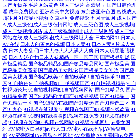
国产尤物在
毛片网站黄色
狼人三级片
高清男同
国产日韩伦理
淫
成年免费视频
亚洲欧美中文视频
东京热亚洲色图
蜜桃成人
超碰网
91精品小视频
久草福利免费视影
五月天堂网
成人国产
A
成人三级色|成人三级色情网站|成人三级色图|成人三级视频|
成人三级视频网站|成人三级视频网址|成人三级网络|成人三级
网站在线|成人三级网址|成人三级网址大全
日本啪网91|日本人
AV在线|日本人的黄色的视频|日本人妻91|日本人妻A片成人免
费|日本人妻乱码|日本人妻人人人澡人人爽|日本人玩屁股眼视
频|日本人妖护士|日本人妖精品一区二区三区
国产极品劲爆|国
产极品精品|国产极品精品免|国产极品精品网站|国产极品美|国
产极品美女高潮|国产极品美女乱伦|国产极品美女呻吟|国产极
品美女视频|国产极品欧美
91自拍欧美|91自拍青娱乐|91自拍
区|91自拍色|91自拍视频|91自拍视频国产|91自拍视频精品|91自
拍视频论坛|91自拍视频网|91自拍视频网站
国产91精品久|国产
91精品免费|国产91精品欧美|国产91精品视频|国产91精品一|国
产91精品一区|国产91精品在线|国产91精选|国产91精选二区|国
产91九色
91视频在线观看|91视频在线国产|91视频在线欢看|91
视频在线看|91视频在线看看|91视频在线免费|91视频在线视
频|91视频在线偷|91视频在线网站|91视频在线网址
av美女网
站|AV秘密入口导航|av密入口|AV蜜桃在线播放|AV蜜臀电
影|AV蜜臀网址|AV蜜臀在线网站|AV免播放|AV免费吧|av免费