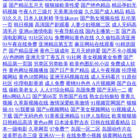
逼
国产精品五月天
狠狠操欧美性爱
国产绝色精品
精品孕妇无
线上 手机看片青青草 超碰超频人人色 青青草视频人人干 97超碰人人搞 美
码视频
午夜A片三级片
天美果冻传媒
久久国产成人精品
精品
93久久久
日本人妖射精
学生妹avav
国产熟女视频在线
乱伦第
女搞黄 51自拍视频在线 国产老熟女精品伦 亚洲区bt国产 福利社免费体验
一页
韩日视频
高清国产剧观看
人妻少妇视频二区
成人无码高
清毛片
亚洲av激情电影
午夜导航在线
国内主播第一页
国产高
清电影网址
91社区论坛
免费网站黄色在线
久久偷拍高清亚洲
黄 少妇综合网 AV日韩网址 美国色色网 在线肏屄视频观看 国产三级网站
91午夜在线免费
亚洲精品第五页
麻豆网站在线观看
91精选国
产
国产精品亚洲
黄色三级成年
五月天婷婷爱
国产不卡小视频
四虎性爱aV 国产人妖网站 午夜影院男人天堂 福利社一区 日本超碰 白丝
AV色哟哟
亚洲天堂丁香五月
91社网
美女视频黄全免费
国产
精品第一页国
另类区另类欧美
欧美色图乱伦小说
免费成人软
足交自慰 男人肏屄一区二区 51黑料福利社 激情另类综合 香蕉福利导航 韩
件
黄色网址视频播放
国产日产美产精品
成人午夜视频
伦理视
频网站
黄色18禁网站
亚洲无码视频在线
成人无码看片
91原创
社区
伦理电影香港
成人免费
蜜桃91色色
A片视频网
国产自在
国床上a级视频 亚洲春色小说网 国产高潮免费 日韩欧美岛国 操比超碰 欧
线
操欧美老女人
人人97综合精品
岛国免费
国产无码一二
蜜
桃tv网站入口
国产第66页
另类国产在线
熟女自拍偷拍
青青久
美成人网片 91在线99 久久五月天视频 18网页禁解衣 精品国产乱码 影音先
视频
久草新视频在线
激情深爱欧美激情
91视频官网国产
狠狠
操-91
91我要操
国产ts视频网站
国产美女视频网站
91视频成人
下载
国产无码色色
91香蕉亚洲精品
91伊人加勒比
欧美狠狠插
锋狼人干 九九精品九九国产 午夜无码AV 国产做爱啪啪在线 午夜免费视频
日韩精品高清
黄色av网
日本波多野吉衣
日韩在线观看精品
日
本一级电影
久草网页
97免费艹
岛国一区二区
岛国动作片在
国产写真在线视频 少妇黑料 操逼电彭 欧美成人草草天堂 97在线视频鸥洲
波多野吉衣三级
亚洲AV一卡
在线免费小视频
搞黄网站在线