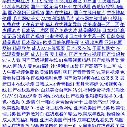
孕妇无码在线
91手机论坛
91视频新地址
91日逼
午夜啪视频
91啪水蜜桃网
国产二区无码
91日韩在线观看
西瓜影院视频全
集
国产孕妇无码视频
国产在线福利
国产在线日皮片
午夜神马
伦理
毛片网站美女
AV福利激情毛片
黄色网在线播放
91视频
免费在线
91午夜在线
福利在线视频导航
欧美喷潮一区二区
午
夜理论片
日本第二片区
国产免费大片
精品呦视频
日本乱伦高
清无码
深夜国产视频
91刺激视频
日本中文字幕一区
日韩免费
精品视频
日本高清v
欧美日韩伦理午夜
91碰超免费
亚洲色图
网站
精品欧美
成人AV在线观看
日本a级在线
干露脸熟女
在
线观看黄色网
成人抖音
爰上碰91
国产美女91视频
国产情侣片
97人人看
国产三级视频在线
91免费视频精品
国产精品另类
黄
色AV网站人
黄色91福利社
污网址18禁
国产高清不卡二区
成
人午夜视频免费
欧美激情福利网
国产青青青草
91草逼视频
免
费看片日韩
午夜视频福利免费
国产嫩草视频在线
69叉叉叉
最
新日本在线视频
日韩成人a
青青操91
五月天婷婷
91短视频在
线
国产在线观看的
白丝美女自慰网站
91福利免费视频
加勒比
91AV
91在线观看
黄网站av在线
国产视频
狠狠擼狠狠擼
91桃
色小视频
91激情
91干啪啪
青青操青青干
主播诱惑无码专区
欧美视频电影
91播放
麻豆桃色网站
亚洲欧美国产另类
欧美伦
理另类
国产刺激对白
在线观看91精品
欧美成年视频
操碰操揉
成人微拍福利导航
亚洲欧美国产日韩
成年在线观看免费
岛国
精品在线播放
狠狠撸第四色
欧美一页
女同电影在线观看
91网