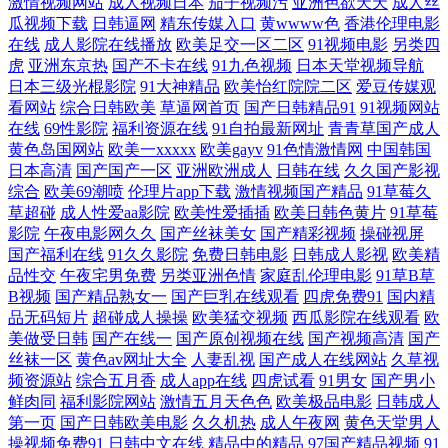
激情视频网站
成人视频日本
茄子视频污
亚洲色欲天天
成人丝
费伪娘91 老司机AV福利 视频91网址 97超碰在线视 国产黄网站 另类欧美
瓜视频下载
日韩逼网
精东传媒入口
黄wwww色
香港伦理电影
在线
成人影院在线播放
欧美足交一区二区
91视频电影
另类四
虎
亚洲东京热
国产不卡在线
91九色视频
日本天堂视频导航
人l 色先锋影音AV 91福利姬免费看 福利啪啪 美国福利网址导航 五月天超
日本三级光棍影院
91大神精品
欧美怡红院院二区
爱豆传媒观
看网站
综合日韩欧美
草逼网首页
国产日韩精品91
91视频网站
碰 91视频国产网站 黑丝足交后入 日韩TVA级片 超碰人人草108 欧美特集
在线
69性影院
福利资源在线
91自拍最新网址
青青草国产成人
黄色岛国网站
欧美一xxxxx
欧美gayv
91色情激情网
中国韩国
黄色A片 在线电影AV天堂 国产成人av传媒 欧美浮力影院 亚洲天堂色播 肏
日本高清
国产国产一区
亚洲欧洲成人
日韩在线
久久国产影视
综合
欧美69潮喷
伦理片app下载
激情视频国产精品
91草莓久
草超碰
成人性爱aa影院
欧美性爱插插
欧美日韩色黄片
91草莓
屄剧场 麻豆91巨炮 午夜香蕉av影院 操逼导航 精品一区二区网站 91传媒网
影院
午夜电影网久久
国产丝袜美女
国产精彩视频
操碰视屏
国产福利在线
91久久影院
免费日韩电影
日韩成人影视
欧美精
韩国无码AV基地 日韩精品大片 91豆花成人片 超碰免费在线 韩国理论av电
品性交
午夜宅男免费
另类亚洲色情
家庭乱伦理电影
91草B草
B视频
国产精品熟女一
国产巨乳在线观看
四虎免费91
国内精
品无码短片
超碰成人操操
欧美猛交视频
西瓜影院在线观看
欧
影 久久综合13p 青草五月婷 中文三级AV在线 超碰ts国产精品 久草免费新
美做受日韩
国产在线一
国产原创视频在线
国产视频高清
国产
丝袜一区
黄色av网址大全
人妻乱视
国产成人在线网站
久草视
视频 日日夜夜看毛片 欧美久草视频 天堂男人av av蜜桃网 激情激情综合 色
频资源站
综合五月香
成人app在线
四虎试看
91男女
国产男小
鲜肉同
福利影院网站
激情五月天色色
欧美极品电影
日韩成人
五月激情综合网 91中文永久 国产老A精品在线 日本特级片 91黑丝网站 成
第一页
国产日韩欧美电影
久久机热
成人午夜网
黄色天堂男人
操视频免费91
日韩中文在线
精品中的精品
97国产精品视频
91