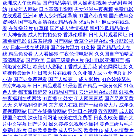
欧洲成人午夜精品
国产精品美乳
男人操蜜桃视频
无码射精网
成人社区 91色女导航 黄色网址视频大全 色色五月天婷婷 91激情双飞 国产
站
18成年人网站
日本高清电影网
男女啪啪午夜视频
免费电影
在线观看
亚洲ab
成人少妇视频导航
91国产小青蛙
国产成年免
浮力第一影院 欧美性爱一级久久 91次元官网首页 东京热网站 欧美精品另
费网站
国产视频高清在线
精品香蕉
求a片网址
麻豆tv在线观
看
在线撸丝片
91草碰
国产成人激情视频
黑料吃瓜精品偷拍
91大神合集
成人拍拍拍免费
香港伦理剧
日韩大片观看网址
日
类 91vv视频 精品人妻密屁91 熟女91网 TS伪娘在线 久久伊人狼友 午夜私
韩免费电影
91羞羞视频
国产网站
青草全福视在线
性导航影视
AV
日本一级在线视频
国产好片浮力
91久操
国产精品成人在
人影院 超碰人人干人人 欧美性爱A片 最新无码伦理片 国产网站在线 日本
线
精品免费看
人人看操碰
午夜伦理电影网
久久国自产拍精品
高清乱码0
国产欧美
日韩三级黄色A片
伦理电影亚洲国产
福
利姬黄色网址
欧美伊人影院
丁香成人五月花
黄色网网址女
久
老熟妇毛茸茸 变态AV另类 九一入口 五月天色导航婷 aa国产探花 久草福
草视频最新网址
日韩大片在线看
久久亚洲人成
亚州色图乱伦
小说
国产va免费观看
国产人妖第二
成人影片h
91色婷婷瑟色
利网站 亚洲五五艹综合 高清日韩AV网址 欧美性生 91次元免费视频 国产
东京热狠狠草
日韩精品观看
91最新国产精品
一级黄色网
91色
色人妻
都市激情婷婷
91精品国产91
云涩福利在线导航
91视色
视频第一页 日韩论理 97人人超碰在线 含羞草免费91 免费看a的网址 综合
午夜福利在线网站
91直播
91处女
伊人网青青草
国产又爽又黄
又无
久草福利资源网
东方成人在线
国产一级免费大片
成年免
费视频网站
国产在线播放网站
亚洲日本视频
淫淫网网
成人影
一页麻豆片 成人性爱午夜剧场 免费观看黄大全 日韩中字中文字幕 超碰99
视国产在线
深夜福利网址
欧美在线免费看
日夜夜欧美
国产大
片中文字幕
国产片91
操久婷婷
91视频你懂得
黄色三级片毛片
青 人妖他们乱搞 91干逼网 国产91白虎动漫 日韩V视频 超碰人人插 青娱乐
免费电影片
日韩欧美爱爱
成人亚洲区
欧美性16
成人色情黄片