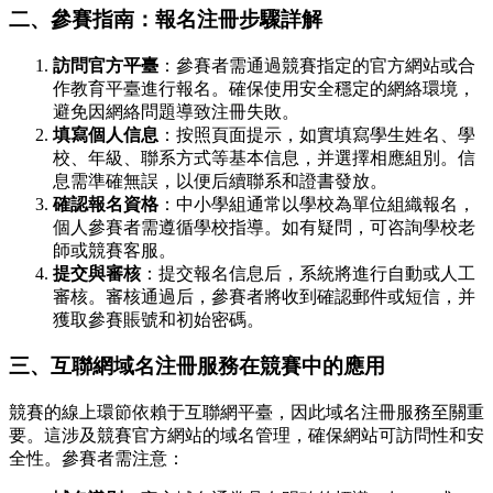
二、參賽指南：報名注冊步驟詳解
訪問官方平臺
：參賽者需通過競賽指定的官方網站或合
作教育平臺進行報名。確保使用安全穩定的網絡環境，
避免因網絡問題導致注冊失敗。
填寫個人信息
：按照頁面提示，如實填寫學生姓名、學
校、年級、聯系方式等基本信息，并選擇相應組別。信
息需準確無誤，以便后續聯系和證書發放。
確認報名資格
：中小學組通常以學校為單位組織報名，
個人參賽者需遵循學校指導。如有疑問，可咨詢學校老
師或競賽客服。
提交與審核
：提交報名信息后，系統將進行自動或人工
審核。審核通過后，參賽者將收到確認郵件或短信，并
獲取參賽賬號和初始密碼。
三、互聯網域名注冊服務在競賽中的應用
競賽的線上環節依賴于互聯網平臺，因此域名注冊服務至關重
要。這涉及競賽官方網站的域名管理，確保網站可訪問性和安
全性。參賽者需注意：