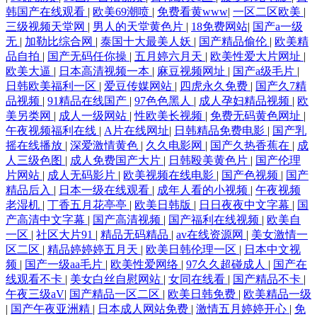
韩国产在线观看
|
欧美69潮喷
|
免费看黄www
|
一区二区欧美
|
三级视频天堂网
|
男人的天堂黄色片
|
18免费网站
|
国产a一级
无
|
加勒比综合网
|
泰国十大最美人妖
|
国产精品偷伦
|
欧美精
品自拍
|
国产无码任你操
|
五月婷六月天
|
欧美性爱大片网址
|
欧美大逼
|
日本高清视频一本
|
麻豆视频网址
|
国产a级毛片
|
日韩欧美福利一区
|
爱豆传媒网站
|
四虎永久免费
|
国产久7精
品视频
|
91精品在线国产
|
97色色黑人
|
成人孕妇精品视频
|
欧
美另类网
|
成人一级网站
|
性欧美长视频
|
免费无码黄色网址
|
午夜视频福利在线
|
A片在线网址
|
日韩精品免费电影
|
国产乳
摇在线播放
|
深爱激情黄色
|
久久电影网
|
国产久热香蕉在
|
成
人三级色图
|
成人免费国产大片
|
日韩殴美黄色片
|
国产伦理
片网站
|
成人无码影片
|
欧美视频在线电影
|
国产色视频
|
国产
精品后入
|
日本一级在线观看
|
成年人看的小视频
|
午夜视频
老湿机
|
丁香五月花亭亭
|
欧美日韩版
|
日日夜夜中文字幕
|
国
产高清中文字幕
|
国产高清视频
|
国产福利在线视频
|
欧美自
一区
|
社区大片91
|
精品无码精品
|
av在线资源网
|
美女激情一
区二区
|
精品婷婷婷五月天
|
欧美日韩伦理一区
|
日本中文视
频
|
国产一级aa毛片
|
欧美性爱网络
|
97久久超碰成人
|
国产在
线观看不卡
|
美女白丝自慰网站
|
女同在线看
|
国产精品不卡
|
午夜三级aV
|
国产精品一区二区
|
欧美日韩免费
|
欧美精品一级
|
国产午夜亚洲精
|
日本成人网站免费
|
激情五月婷婷开心
|
免