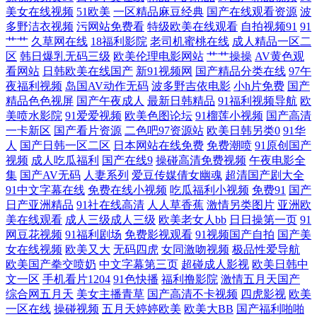
美女在线视频
51欧美
一区精品麻豆经典
国产在线观看资源
波
人三级网站免费 蜜桃视频网 午夜久久公司 超碰97人人爽 另类激情欧美 午
多野洁衣视频
污网站免费看
特级欧美在线观看
自拍视频91
91
艹艹
久草网在线
18福利影院
老司机蜜桃在线
成人精品一区二
夜97 99热首页 国产色在线看精品 熟女3P91 AV日韩 韩国不卡AV 欧亚另类
区
韩日爆乳无码三级
欧美伦理电影网站
艹艹操操
AV黄色观
看网站
日韩欧美在线国产
新91视频网
国产精品分类在线
97午
色 综合色情国产 丁香爱爱诱惑 欧美阿片在线观看 亚洲成人网站在线 AV
夜福利视频
岛国AV动作无码
波多野吉依电影
小h片免费
国产
精品色色视屏
国产午夜成人
最新日韩精品
91福利视频导航
欧
美喷水影院
91爱爱视频
欧美色图论坛
91榴莲小视频
国产高清
三级片网站 九一黄色仓库 探花福利在线 91丝袜网站 国产a算你色视频 欧
一卡新区
国产看片资源
二色吧97资源站
欧美日韩另类0
91华
人
国产日韩一区二区
日本网站在线免费
免费潮喷
91原创国产
美一区色网 91n香蕉社 国产福利在线 欧美性图ppp 伊人网av 国产91AV视
视频
成人吃瓜福利
国产在线9
操碰高清免费视频
午夜电影全
集
国产AV无码
人妻系列
爱豆传媒倩女幽魂
超清国产剧大全
91中文字幕在线
免费在线小视频
吃瓜福利小视频
免费91
国产
频 欧美第与11页 亚洲男人天堂网 www免费视频 激情文学天美 熟女视频
日产亚洲精品
91社在线高清
人人草香蕉
激情另类图片
亚洲欧
美在线观看
成人三级成人三级
欧美老女人bb
日日操第一页
91
操逼网站 97超碰性爱 韩国色图韩国性爱 免费网站高清91 偷拍网玖玖 91已
网豆花视频
91福利剧场
免费影视观看
91视频国产自拍
国产美
女在线视频
欧美又大
无码四虎
女同激吻视频
极品性爱导航
拍视频 国产精品自拍93 欧美高清性交 伊人大香蕉视频 成人区人妻视频 久
欧美国产拳交喷奶
中文字幕第三页
超碰成人影视
欧美日韩中
文一区
手机看片1204
91色快播
福利撸影院
激情五月天国产
综合网五月天
美女主播青草
国产高清不卡视频
四虎影视
欧美
久国产高潮久久 婷婷精品一区二区 99超碰资源总站 久草热久草com 天天
一区在线
操碰视频
五月天婷婷欧美
欧美大BB
国产福利啪啪