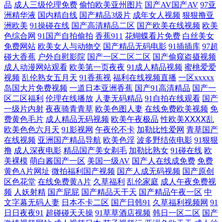
品
成人三级伦理免费
偷怕欧美亚州图片
国产AV国产AV
97亚
97色黄页大全网 国产五码 欧美精品激情视頻 超碰日韩伪娘精品 狼友视频
洲精华液
国内精自线
国产精品3级片
成年女人视频
狠狠撸亚
洲欧美
91操碰在线
国产高清精品二区
国产欧美在线视频
欧美
91社区在线视频 国产极品性爱 欧美城a 五月天干逼网站2 国永久视频 欧美
色综合网
91国产自拍偷拍
香蕉911
花蝴蝶看片免费
白丝美女
免费网站
欧美女人与动物交
国产精品无码电影
91插插库
97超
碰大香蕉
户外自慰影院
国产一区二区二区
国产偷窥盗摄视频
久久草在线 午夜激情导航 豆花视频无码福利 欧美成人精品18 亚洲在线成
成人动漫网站观看
欧美第一页夜夜
91成人精品视频
蜜桃爱爱
视频
乱伦熟女五月天
91香蕉视
福利在线视频直播
一区xxxxx
人电影 肏屄的av天堂 老司机制服丝袜 视频一区11 91免视频免费看 超碰
岛国大片免费视频
一道日本亚洲香蕉
国产91高清精品
国产一
区二区福利
伦理在线播放
人妻无码精品
91自拍在线观看
国产
97A片 美女黄色涩网站 欧美性爱天天 超碰在线播放97 九九超碰 欧州包情
一级片内射
夜夜骑青青草
欧美色图人妻
在线免费欧美视频
免
费黄色毛片
成人精品无码视频
欧美午夜极品
性欧美ⅩⅩⅩⅩ乱
欧美色色六月天
91影视网
午夜伦不卡
加勒比性爱网
青草国产
成人一区 中文字幕色哟哟 俺去也伊人影院 欧美与禽狂猛性交 亚洲伊人成
在线视频
亚洲国产精品导航
欧美色淫
波多野结依电影
91狠狠
撸
成人深夜电影
精品国产美女剃毛
加勒比熟女
91碰在线
欧
人网 AV毛茸茸 国产精品v 男人天堂狠狠操 五月花婷婷综合 91日韩成人导
美裸模
萌白酱国产一区
美国一级AV
国产人在线成免费
免费
黄色A片网址
微拍福利国产视频
国产人成无码视频
国产原创
航 超碰人人乐 91精品国自产 国产精品传媒久久 欧美瑟瑟 香蕉视频亚洲国
区色花堂
在线免费黄A片
久草福利
乱伦家庭
成人午夜免费视
频
人妖射精
国产屁屁
国产精品天干天
国产精品午夜一区
中
文字幕无码人妻
日本不卡二区
国产日韩91
久草福利视频网
91
产 97福利社视频 国产内射免费视频 人人妻人人干 中文字幕日韩色 超碰免
日日夜夜91
超碰碰天天操
91草草酒店视频
韩日一区二区
国产