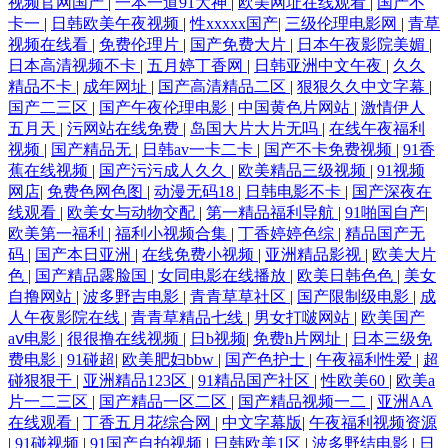
视频官网国产
|
一本一道91大神
|
欧美网址在线观看
|
国产不
卡一
|
日韩欧美午夜视频
|
性xxxxx国产
|
三级伦理电影网
|
青草
视频在线看
|
免费伦理片
|
国产免费大片
|
日本午夜影院美媚
|
日本高清视频不卡
|
五月婷丁香网
|
日韩亚洲中文午夜
|
久久
精品不卡
|
成年网址
|
国产高清精品二区
|
狠狠久久中文字幕
|
国产二三区
|
国产午夜伦理电影
|
中国黄色片网站
|
激情伊人
五月天
|
污网站在线免费
|
岛国大片大片无吗
|
在线午夜福利
视频
|
国产精品无
|
日韩av一卡二卡
|
国产不卡免费视频
|
91香
蕉在线视频
|
国产污污成人久久
|
欧美精品三级视频
|
91视频
网店
|
免费色网色图
|
动漫无码18
|
日韩电影不卡
|
国产深夜在
线观看
|
欧美女与动物交配
|
第一精品福利导航
|
91啪国自产
|
欧美第一福利
|
福利小视频合集
|
丁香婷婷色综
|
精品国产无
码
|
国产本日亚洲
|
在线免费小视频
|
亚洲精品影视
|
欧美大片
色
|
国产精品露脸国
|
女同电影在线播放
|
欧美日韩色色
|
美女
自撸网站
|
波多野吉电影
|
青青草草社区
|
国产限制级电影
|
成
人午夜影院在线
|
青青草精品七线
|
男女打啵网站
|
欧美国产
aⅴ电影
|
很很撸在线视频
|
日b视频
|
免费h片网址
|
日本三级免
费电影
|
91碰超
|
欧美肥妇bbw
|
国产色护士
|
午夜福利性爱
|
超
碰狠狠干
|
亚洲精品123区
|
91精品国产社区
|
性欧美60
|
欧美a
片一二三区
|
国产精品一区二区
|
国产精品视频一二
|
亚洲AA
在线观看
|
丁香五月花综合网
|
中文字幕版
|
午夜福利视频资源
|
91碰视频
|
91国产自拍视频
|
日韩欧美1区
|
波多野结电影
|
日