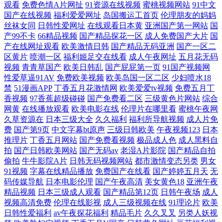
观看
免费色情A片网扯
91资源在线视频
蜜桃视频网站
91中文
人人澡人人爱 AV女资源网址 欧美孕妇性爱 99超碰成人网 另类女同 91色
国产在线视频
福利爱爱网址
岛国搬运工首页
伦理朋友的妈妈
丝袜女同
日韩性爱网址
在线观看日本黄
亚洲国产第一网站
国
产99不卡
66精品视频
国产精品探花一区
成人免费国产大片
国
se 免费看黄网址 青娱乐激情网 A欧美A欧美A 欧美一二三四操
产在线网址观看
欧美激情日韩
国产精品无码亚洲
国产一区二
区黄片
喷潮一区
福利姬足交在线看
成人午夜网址
五月花无码
视频
青青草国产
欧美日韩乱
国产屁屁第一页
91国产视频网
性爱草逼91AV
免费欧美视频
欧美岛国一区二区
少妇喷水18
禁
51漫画APP
丁香五月花激情网
欧美爱爱tv视频
免费五月丁
香视频
97香蕉超级碰碰
国产免费看二区
三级黄色片网站
综合
网黄
在线播放观看
欧美电影在线
伦理片在哪里看
蜜桃午夜网
久草资源在
日本三级大全
久久福利
福利所导航视频
成人片免
费
国产第9页
中文字幕bt原声
三级日韩欧美
午夜视频123
日本
推理片
丁香五月网站
国产免费看视频
极品成人色
成人黑料自
拍
国产日韩欧美网站
国产无码av
老湿A片影院
国产精品自拍
偷拍
牛牛影院A片
日韩无码视频网站
都市激情变态另类
男女
91视频
字幕在线精品播放
免费国产在线看
国产婷婷五月天
无
码传媒导航
日本电影伦理
国产午夜高清
美女黄色18
亚洲午夜
精品视频
日本三级成人观看
国产精品第12页
日韩午夜场
成人
视频高清免费
伦理在线影视
成人三级视频在线
91理论片
欧美
日韩性爱福利
av午夜探花福利
精品毛片
久久叉叉
另类人妖视