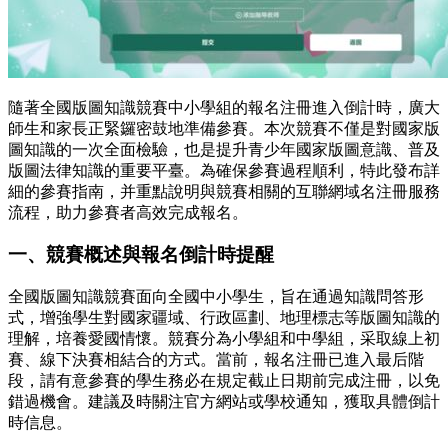
隨著全國版圖知識競賽中小學組的報名注冊進入倒計時，廣大
師生和家長正緊鑼密鼓地準備參賽。本次競賽不僅是對國家版
圖知識的一次全面檢驗，也是提升青少年國家版圖意識、普及
版圖法律知識的重要平臺。為確保參賽過程順利，特此發布詳
細的參賽指南，并重點說明與競賽相關的互聯網域名注冊服務
流程，助力參賽者高效完成報名。
一、競賽概述與報名倒計時提醒
全國版圖知識競賽面向全國中小學生，旨在通過知識問答形
式，增強學生對國家疆域、行政區劃、地理標志等版圖知識的
理解，培養愛國情懷。競賽分為小學組和中學組，采取線上初
賽、線下決賽相結合的方式。當前，報名注冊已進入最后階
段，請有意參賽的學生務必在規定截止日期前完成注冊，以免
錯過機會。建議及時關注官方網站或學校通知，獲取具體倒計
時信息。