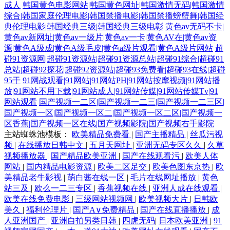
成人
韩国黄色电影网站|韩国黄色网址|韩国激情无码|韩国激情
综合|韩国家庭伦理电影|韩国禁播电影|韩国禁播螃蟹舞|韩国经
典伦理电影|韩国经典三级|韩国经典三级电彰
黄色av无码不卡|
黄色av新网址|黄色av一级片|黄色av一卡|黄色AV在|黄色av资
源|黄色A级成|黄色A级毛皮|黄色a级片观看|黄色A级片网站
超
碰91资源网|超碰91资源站|超碰91资源总站|超碰91综合|超碰91
总站|超碰92探花|超碰92资源站|超碰93免费看|超碰93在线|超碰
95干
91网战观看|91网站|91网站PH|91网站按摩视频|91网站播
放|91网站不用下载|91网站成人|91网站传媒|91网站传媒Tv|91
网站观看
国产视频一二区|国产视频一二三|国产视频一二三区|
国产视频一区|国产视频一区二|国产视频一区二区|国产视频一
区香蕉|国产视频一区在线|国产视频影院|国产视频右手影院
主站蜘蛛池模板：
欧美精品免费看
|
国产主播精品
|
丝瓜污视
频
|
在线播放日韩中文
|
五月天网址
|
亚洲无码专区久久
|
久草
视频播放器
|
国产精品欧美亚洲
|
国产在线观看污
|
欧美人体
网站
|
国内精品电影资源
|
欧美二区足交
|
欧美色图东京热
|
欧
美精品老牛影视
|
萌白酱在线一区
|
毛片在线网址播放
|
黄色
站三及
|
欧么一二三专区
|
香蕉视频在线
|
亚洲人成在线观看
|
欧美在线免费电影
|
三级网站视频网
|
欧美视频大片
|
日韩欧
美久
|
福利伦理片
|
国产A∨免费精品
|
国产在线直播播放
|
成
人亚洲国产
|
亚洲自拍另类日韩
|
四虎无码
|
日本欧美亚洲
|
91