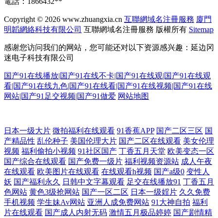
電話：1866432**
Copyright © 2026
www.zhuangxia.cn
互聯網域名注冊服務
廈門
明韜網絡科技有限公司
互聯網域名注冊服務
版權所有
Sitemap
感谢您访问我们的网站，您可能还对以下资源感兴趣：延边冈
迷电子科技有限公司
国产91在线播放|国产91在线不卡|国产91在线观|国产91在线观
看|国产91在线九色|国产91在线看|国产91在线视频|国产91在线
网站|国产91足交视频|国产91做爱
网站地图
欧美aaa视频 三级伦理在线 韩国乳首中文 日本色情天堂 香蕉伊擦擦449 91
日本一级大片
微拍福利在线观看
91香蕉APP
国产二区三区
国
产精品性
乱伦种子
美国伦理大片
国产二区在线观看
美女伦理
视频
福利偷拍小视频
91社区国产
丁香五月天堂
欧美变态一区
无码中出 国产传媒自拍 免费三级网 午夜免费大片 肏屄天天肏屄 后入小视
国产综合在线观看
国产免费一级片
福利视频资源站
成人午夜
在线观看
欧美图片在线观看
在线观看h视频
国产a级0
变性人
频 日韩精品综合 91黄页视频 国产宾馆自拍 日本理论片播放 国产一二三高
妖
国产福利永久
日韩中文字幕观看
足交在线播放91
丁香五月
色网站
黄色3级抢网站
国产一区二区
日本一级婬片
久久免费
清无 日韩无码观 91看频 国产区在线观看 人人操人人奸 亚洲欧美不卡线
手机视频
学生妹Av网站
亚洲人成免费网站
91大神自拍
福利
片在线观看
国产成人内射无码
激情五月极品婷婷
国产剧情精