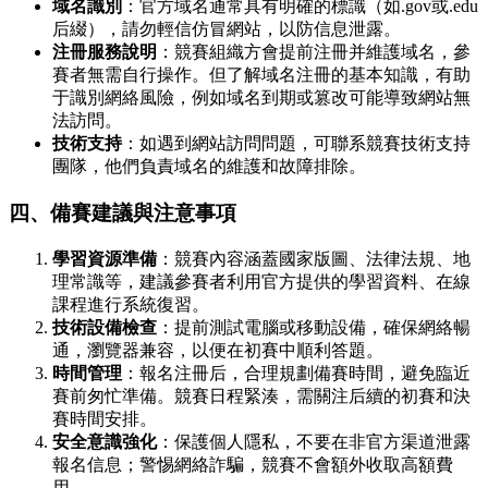
域名識別
：官方域名通常具有明確的標識（如.gov或.edu
后綴），請勿輕信仿冒網站，以防信息泄露。
注冊服務說明
：競賽組織方會提前注冊并維護域名，參
賽者無需自行操作。但了解域名注冊的基本知識，有助
于識別網絡風險，例如域名到期或篡改可能導致網站無
法訪問。
技術支持
：如遇到網站訪問問題，可聯系競賽技術支持
團隊，他們負責域名的維護和故障排除。
四、備賽建議與注意事項
學習資源準備
：競賽內容涵蓋國家版圖、法律法規、地
理常識等，建議參賽者利用官方提供的學習資料、在線
課程進行系統復習。
技術設備檢查
：提前測試電腦或移動設備，確保網絡暢
通，瀏覽器兼容，以便在初賽中順利答題。
時間管理
：報名注冊后，合理規劃備賽時間，避免臨近
賽前匆忙準備。競賽日程緊湊，需關注后續的初賽和決
賽時間安排。
安全意識強化
：保護個人隱私，不要在非官方渠道泄露
報名信息；警惕網絡詐騙，競賽不會額外收取高額費
用。